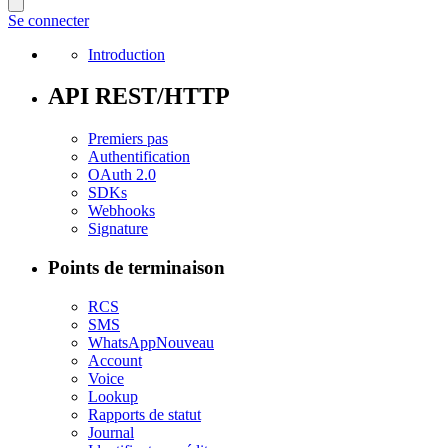
Se connecter
Introduction
API REST/HTTP
Premiers pas
Authentification
OAuth 2.0
SDKs
Webhooks
Signature
Points de terminaison
RCS
SMS
WhatsApp
Nouveau
Account
Voice
Lookup
Rapports de statut
Journal