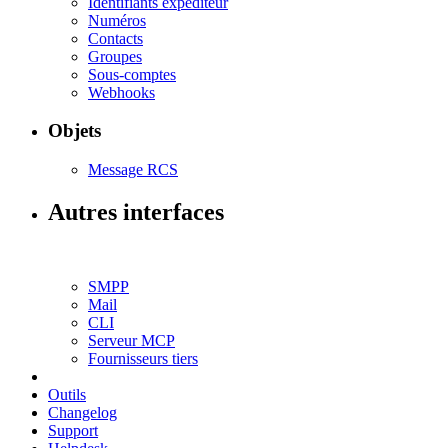
Identifiants expéditeur
Numéros
Contacts
Groupes
Sous-comptes
Webhooks
Objets
Message RCS
Autres interfaces
SMPP
Mail
CLI
Serveur MCP
Fournisseurs tiers
Outils
Changelog
Support